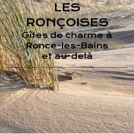
LES
RONÇOISES
Gîtes de charme à
Ronce-les-Bains
et au-delà